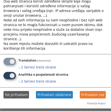
Ova web stranica koristi određene skripte koje mogu
calendar
calendar
pohranjivati i koristiti određene informacije iz vašeg
and
and
browsera i vašeg uređaja (npr. IP adresa uređaja, varijable o
Službenik za zaštitu ličnih podataka
sesiji unutar browsera, ...).
select
select
Neke od ovih informacija su nam neophodne i bez njih web
a
a
stranica ne bi mogla fukcionisati u svom punom obimu, dok
Službenik za zaštitu ličnih podataka
date.
date.
neke nisu prijeko neophodne a služe za dodatne stvari (npr.
Press
Press
14.10.2025.
procjenu nivoa posjećenosti, budućeg usavršavanja
the
the
stranice...).
question
question
Na ovom mjestu možete dozvoliti ili uskratiti pravo na
mark
mark
korištenje tih informacija.
key
key
to
to
Translation
(obavezna)
get
get
↓
2
Servisi treće strane
the
the
Analitika o posjećenosti stranica
keyboard
keyboard
shortcuts
shortcuts
↓
2
Servisi treće strane
for
for
changing
changing
Ne prihvatam
Prihvatam odabrane
Prihvatam sve
dates.
dates.
Pokreće Klaro!