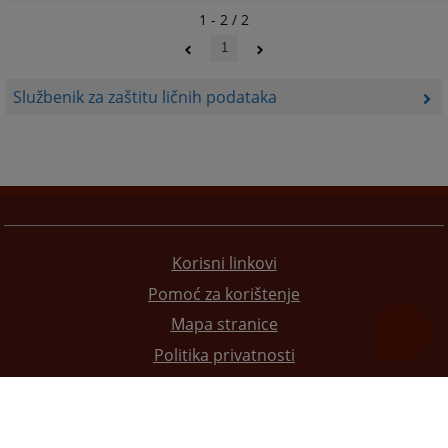
1 - 2 / 2
1
Službenik za zaštitu ličnih podataka
Korisni linkovi
Pomoć za korištenje
Mapa stranice
Politika privatnosti