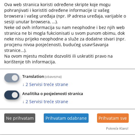
dana 16.03.2026. godine
Ova web stranica koristi određene skripte koje mogu
41 0 K 108914 26 K
od 23.02.2026. godine, pravosnažna
pohranjivati i koristiti određene informacije iz vašeg
browsera i vašeg uređaja (npr. IP adresa uređaja, varijable o
dana 19.03.2026. godine
sesiji unutar browsera, ...).
41 0 K 108611 26 K
od 25.03.2026. godine, pravosnažna
Neke od ovih informacija su nam neophodne i bez njih web
dana 29.04.2026. godine
stranica ne bi mogla fukcionisati u svom punom obimu, dok
neke nisu prijeko neophodne a služe za dodatne stvari (npr.
41 0 K 108192 26 K
od 24.03.2026. godine, pravosnažna
procjenu nivoa posjećenosti, budućeg usavršavanja
dana 04.05.2026. godine
stranice...).
41 0 K 108514 26 K
od 21.04.2026. godine, pravosnažna
Na ovom mjestu možete dozvoliti ili uskratiti pravo na
korištenje tih informacija.
dana 18.05.2026. godine
Translation
(obavezna)
843
PREGLEDA
↓
2
Servisi treće strane
Analitika o posjećenosti stranica
↓
2
Servisi treće strane
Ne prihvatam
Prihvatam odabrane
Prihvatam sve
Pokreće Klaro!