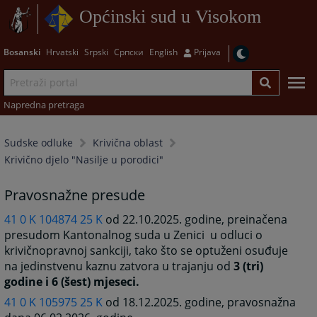
Općinski sud u Visokom
Bosanski
Hrvatski
Srpski
Српски
English
Prijava
Napredna pretraga
Sudske odluke
Krivična oblast
Krivično djelo "Nasilje u porodici"
Pravosnažne presude
41 0 K 104874 25 K
od 22.10.2025. godine, preinačena
presudom Kantonalnog suda u Zenici u odluci o
krivičnopravnoj sankciji, tako što se optuženi osuđuje
na jedinstvenu kaznu zatvora u trajanju od
3 (tri)
godine i 6 (šest) mjeseci.
41 0 K 105975 25 K
od 18.12.2025. godine, pravosnažna