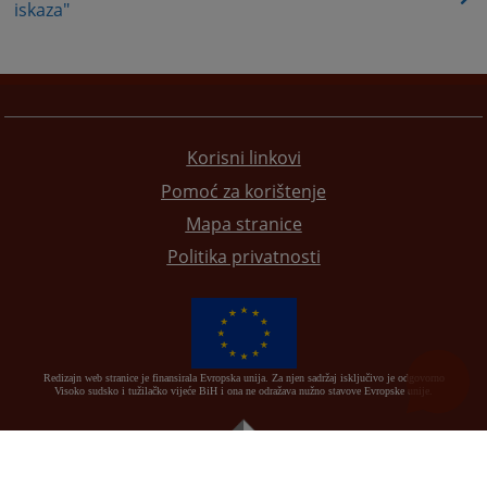
iskaza"
Korisni linkovi
Pomoć za korištenje
Mapa stranice
Politika privatnosti
Redizajn web stranice je finansirala Evropska unija. Za njen sadržaj isključivo je odgovorno
Visoko sudsko i tužilačko vijeće BiH i ona ne odražava nužno stavove Evropske unije.