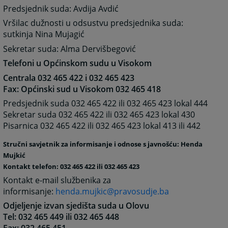
Predsjednik suda: Avdija Avdić
Vršilac dužnosti u odsustvu predsjednika suda:
sutkinja Nina Mujagić
Sekretar suda: Alma Dervišbegović
Telefoni u Općinskom sudu u Visokom
Centrala 032 465 422 i 032 465 423
Fax: Općinski sud u Visokom 032 465 418
Predsjednik suda 032 465 422 ili 032 465 423 lokal 444
Sekretar suda 032 465 422 ili 032 465 423 lokal 430
Pisarnica 032 465 422 ili 032 465 423 lokal 413 ili 442
Stručni savjetnik za informisanje i odnose s javnošću
:
Henda
Mujkić
Kontakt telefon:
032 465 422 ili 032 465 423
Kontakt e-mail službenika za
informisanje:
henda.mujkic@pravosudje.ba
Odjeljenje izvan sjedišta suda u Olovu
Tel: 032 465 449 ili 032 465 448