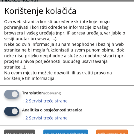
Fax: 032 465 451
Korištenje kolačića
Odjeljenje za zemljišnoknjižne poslove
Tel: 032 465 446
Ova web stranica koristi određene skripte koje mogu
pohranjivati i koristiti određene informacije iz vašeg
Elektronska pošta:
browsera i vašeg uređaja (npr. IP adresa uređaja, varijable o
opsud-visoko@pravosudje.ba
sesiji unutar browsera, ...).
Neke od ovih informacija su nam neophodne i bez njih web
Web stranica:
stranica ne bi mogla fukcionisati u svom punom obimu, dok
https://www.opsud-visoko.pravosudje.ba
neke nisu prijeko neophodne a služe za dodatne stvari (npr.
Radno vrijeme: 07:30 - 16:00
procjenu nivoa posjećenosti, budućeg usavršavanja
stranice...).
Primanje stranaka: Građani mogu dobiti uvjerenja od
Na ovom mjestu možete dozvoliti ili uskratiti pravo na
ponedjeljka do petka od 08:00 do 15:00 sati.
korištenje tih informacija.
Potvrde koje se mogu dobiti u sudu : Uvjerenje da se
ne vodi krivični postupak protiv neke osobe, uvjerenje
Translation
(obavezna)
da nije izrečena zaštitna mjera zabrane obavljanja
↓
2
Servisi treće strane
samostalne djelatnosti, ovjera isprava, rukopisa i
potpisa te Haškog Apostille, uvjerenje o vlasništvu na
Analitika o posjećenosti stranica
nekretninama, uvjerenje o tijeku postupka, uvjerenje
↓
2
Servisi treće strane
da stranci nije oduzeto roditeljsko pravo i uvjerenje sa
podacima iz registra novčanih kazni.