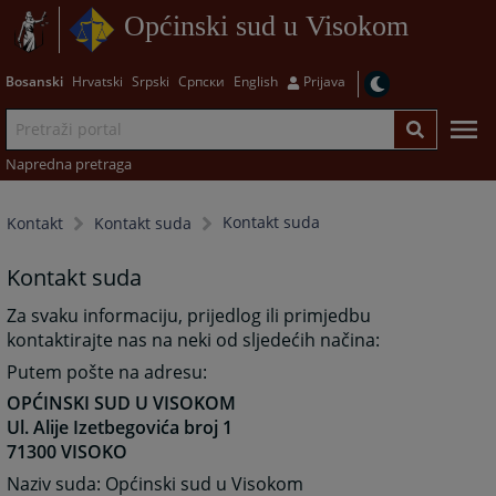
Općinski sud u Visokom
Bosanski
Hrvatski
Srpski
Српски
English
Prijava
Napredna pretraga
Kontakt suda
Kontakt
Kontakt suda
Kontakt suda
Za svaku informaciju, prijedlog ili primjedbu
kontaktirajte nas na neki od sljedećih načina:
Putem pošte na adresu:
OPĆINSKI SUD U VISOKOM
Ul. Alije Izetbegovića broj 1
71300 VISOKO
Naziv suda: Općinski sud u Visokom