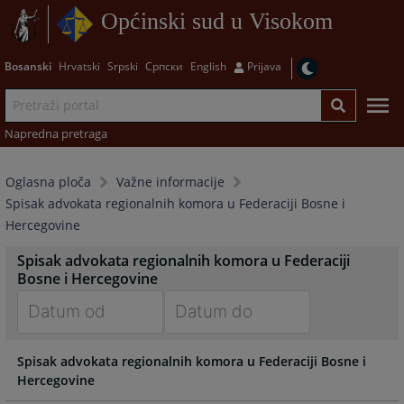
Općinski sud u Visokom
Bosanski
Hrvatski
Srpski
Српски
English
Prijava
Napredna pretraga
Oglasna ploča
Važne informacije
Spisak advokata regionalnih komora u Federaciji Bosne i
Hercegovine
Spisak advokata regionalnih komora u Federaciji
Bosne i Hercegovine
Navigate
Navigate
Spisak advokata regionalnih komora u Federaciji Bosne i
forward
forward
Hercegovine
to
to
interact
interact