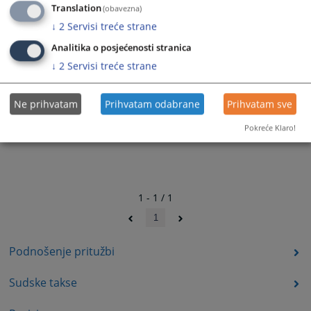
Translation
(obavezna)
↓
2
Servisi treće strane
Analitika o posjećenosti stranica
↓
2
Servisi treće strane
Ne prihvatam
Prihvatam odabrane
Prihvatam sve
Pokreće Klaro!
1 - 1 / 1
1
Podnošenje pritužbi
Sudske takse