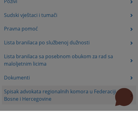
Pozivi
Sudski vještaci i tumači
Pravna pomoć
Lista branilaca po službenoj dužnosti
Lista branilaca sa posebnom obukom za rad sa
maloljetnim licima
Dokumenti
Spisak advokata regionalnih komora u Federaciji
Bosne i Hercegovine