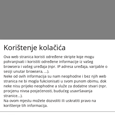
with
with
the
the
calendar
calendar
and
and
select
select
a
a
date.
date.
Press
Press
Korištenje kolačića
the
the
question
question
Ova web stranica koristi određene skripte koje mogu
mark
mark
pohranjivati i koristiti određene informacije iz vašeg
browsera i vašeg uređaja (npr. IP adresa uređaja, varijable o
key
key
sesiji unutar browsera, ...).
to
to
Neke od ovih informacija su nam neophodne i bez njih web
get
get
stranica ne bi mogla fukcionisati u svom punom obimu, dok
the
the
neke nisu prijeko neophodne a služe za dodatne stvari (npr.
keyboard
keyboard
procjenu nivoa posjećenosti, budućeg usavršavanja
shortcuts
shortcuts
stranice...).
Na ovom mjestu možete dozvoliti ili uskratiti pravo na
for
for
korištenje tih informacija.
changing
changing
dates.
dates.