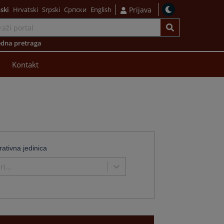
ski
Hrvatski
Srpski
Српски
English
Prijava
dna pretraga
Kontakt
rativna jedinica
i...