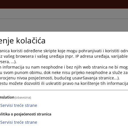
enje kolačića
nica koristi određene skripte koje mogu pohranjivati i koristiti od
iz vašeg browsera i vašeg uređaja (npr. IP adresa uređaja, varijable 
sudje.ba
era, ...).
udje.ba
h informacija su nam neophodne i bez njih web stranica ne bi mog
i u svom punom obimu, dok neke nisu prijeko neophodne a služe z
 procjenu nivoa posjećenosti, budućeg usavršavanja stranice...).
tu možete dozvoliti ili uskratiti pravo na korištenje tih informacija
nslation
(obavezna)
a od ponedjeljka do petka od 07:30 do 16:00 sati.
Servisi treće strane
 ili pismeno obraćaju pisarnici suda gdje dobijaju sve informacije kako će ostva
litika o posjećenosti stranica
 postupak protiv neke osobe, uvjerenje da nije izrečena zaštitna mjera zabrane ob
aškog Apostille, uvjerenje o vlasništvu na nekretninama, uvjerenje o tijeku postupk
Servisi treće strane
 podacima iz registra novčanih kazni.