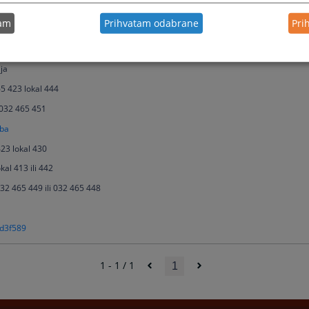
čni savjetnik za informisanje i odnose s javnošću
tam
Prihvatam odabrane
Pri
422 ili 032 465 423 lokal 439 ili 443
jkic@pravosudje.ba
ja
65 423 lokal 444
 032 465 451
.ba
423 lokal 430
kal 413 ili 442
032 465 449 ili 032 465 448
gd3f589
1 - 1 / 1
1