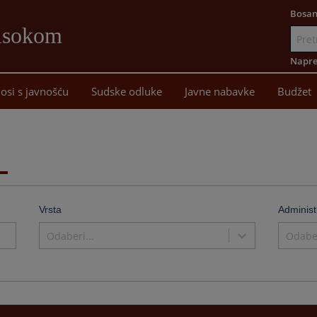
Bosan
Visokom
Idi
na
Napre
sadržaj
osi s javnošću
Sudske odluke
Javne nabavke
Budžet
Vrsta
Administ
Odaberi...
Odaber