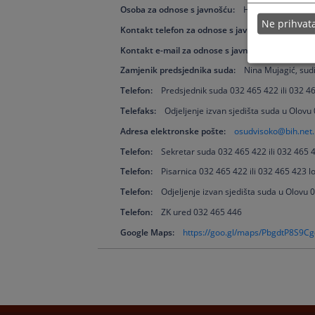
Osoba za odnose s javnošću:
Henda Mujkić, Stru
Ne prihva
Kontakt telefon za odnose s javnošću:
032 465 
Kontakt e-mail za odnose s javnošću:
henda.mu
Zamjenik predsjednika suda:
Nina Mujagić, sudi
Telefon:
Predsjednik suda 032 465 422 ili 032 4
Telefaks:
Odjeljenje izvan sjedišta suda u Olovu
Adresa elektronske pošte:
osudvisoko@bih.net
Telefon:
Sekretar suda 032 465 422 ili 032 465 
Telefon:
Pisarnica 032 465 422 ili 032 465 423 lo
Telefon:
Odjeljenje izvan sjedišta suda u Olovu 
Telefon:
ZK ured 032 465 446
Google Maps:
https://goo.gl/maps/PbgdtP8S9C