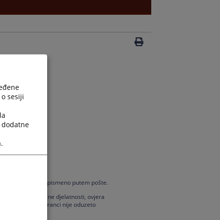
ređene
o sesiji
la
a dodatne
.
riti svoje pravo te pismeno putem pošte.
avljanja samostalne djelatnosti, ovjera
a, uvjerenje da stranci nije oduzeto