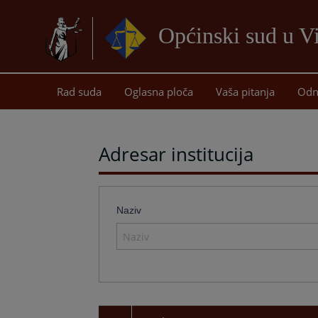
Općinski sud u 
Rad suda
Oglasna ploča
Vaša pitanja
Odn
Adresar institucija
Naziv