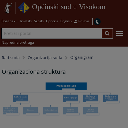
Općinski sud u Visokom
Bosanski
Hrvatski
Srpski
Српски
English
Prijava
Napredna pretraga
Organigram
Rad suda
Organizacija suda
Organizaciona struktura