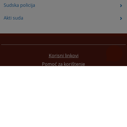
Sudska policija
Akti suda
Korisni linkovi
Pomoć za korištenje
Mapa stranice
Politika privatnosti
Redizajn web stranice je finansirala Evropska unija. Za njen sadržaj isključivo je odgovorno
Visoko sudsko i tužilačko vijeće BiH i ona ne odražava nužno stavove Evropske unije.