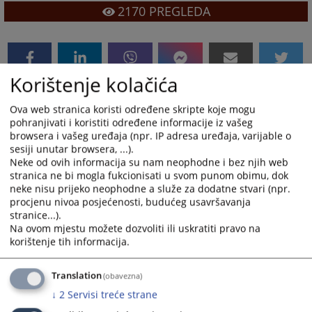
2170
PREGLEDA
Korištenje kolačića
Prateći dokumenti
Ova web stranica koristi određene skripte koje mogu
pohranjivati i koristiti određene informacije iz vašeg
Organizaciona struktura
browsera i vašeg uređaja (npr. IP adresa uređaja, varijable o
sesiji unutar browsera, ...).
Neke od ovih informacija su nam neophodne i bez njih web
stranica ne bi mogla fukcionisati u svom punom obimu, dok
neke nisu prijeko neophodne a služe za dodatne stvari (npr.
procjenu nivoa posjećenosti, budućeg usavršavanja
stranice...).
Na ovom mjestu možete dozvoliti ili uskratiti pravo na
korištenje tih informacija.
Translation
(obavezna)
↓
2
Servisi treće strane