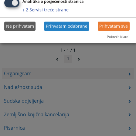
Analitika o posjećenosti stranica
↓
2
Servisi treće strane
Ne prihvatam
Prihvatam odabrane
Prihvatam sve
Pokreće Klaro!
1 - 1 / 1
1
Organigram
Nadležnost suda
Sudska odjeljenja
Zemljišno-knjižna kancelarija
Pisarnica