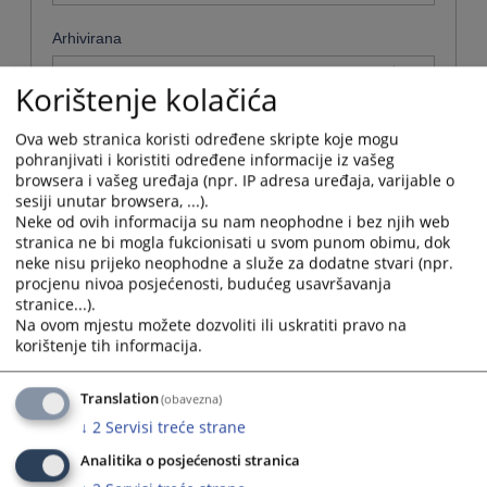
Arhivirana
Ne
Korištenje kolačića
Datum od
Ova web stranica koristi određene skripte koje mogu
pohranjivati i koristiti određene informacije iz vašeg
browsera i vašeg uređaja (npr. IP adresa uređaja, varijable o
Navigate
sesiji unutar browsera, ...).
forward
Neke od ovih informacija su nam neophodne i bez njih web
Datum do
to
stranica ne bi mogla fukcionisati u svom punom obimu, dok
interact
neke nisu prijeko neophodne a služe za dodatne stvari (npr.
with
procjenu nivoa posjećenosti, budućeg usavršavanja
Navigate
the
stranice...).
forward
Sortiraj po
calendar
Na ovom mjestu možete dozvoliti ili uskratiti pravo na
to
and
korištenje tih informacija.
interact
Odaberi...
select
with
a
the
Translation
(obavezna)
date.
Napredne stavke
calendar
Press
↓
2
Servisi treće strane
and
the
select
Pretraži
Analitika o posjećenosti stranica
question
a
mark