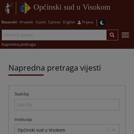
Općinski sud u Visokom
Bosanski
Hrvatski
Srpski
Српски
English
Prijava
Napredna pretraga
Napredna pretraga vijesti
Sadržaj
Institucija
Općinski sud u Visokom