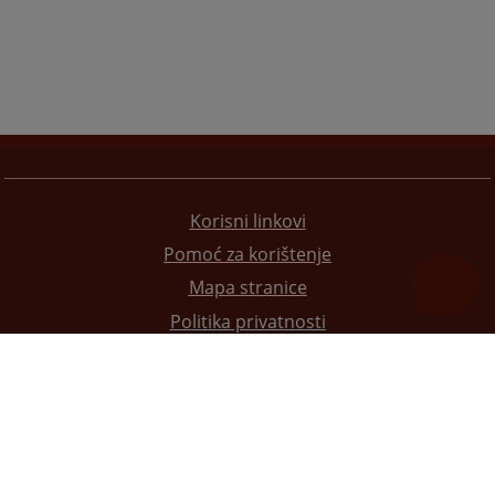
Korisni linkovi
Pomoć za korištenje
Mapa stranice
Politika privatnosti
Redizajn web stranice je finansirala Evropska unija. Za njen sadržaj isključivo je odgovorno
Visoko sudsko i tužilačko vijeće BiH i ona ne odražava nužno stavove Evropske unije.