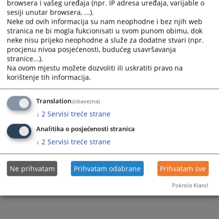
browsera i vašeg uređaja (npr. IP adresa uređaja, varijable o
and
and
sesiji unutar browsera, ...).
select
select
Neke od ovih informacija su nam neophodne i bez njih web
a
a
stranica ne bi mogla fukcionisati u svom punom obimu, dok
neke nisu prijeko neophodne a služe za dodatne stvari (npr.
date.
date.
procjenu nivoa posjećenosti, budućeg usavršavanja
Press
Press
stranice...).
the
the
Na ovom mjestu možete dozvoliti ili uskratiti pravo na
Trenutno nema vijesti
question
question
korištenje tih informacija.
mark
mark
key
key
Translation
(obavezna)
to
to
↓
2
Servisi treće strane
get
get
the
the
Analitika o posjećenosti stranica
keyboard
keyboard
↓
2
Servisi treće strane
shortcuts
shortcuts
for
for
Ne prihvatam
Prihvatam odabrane
Prihvatam sve
changing
changing
dates.
dates.
Pokreće Klaro!