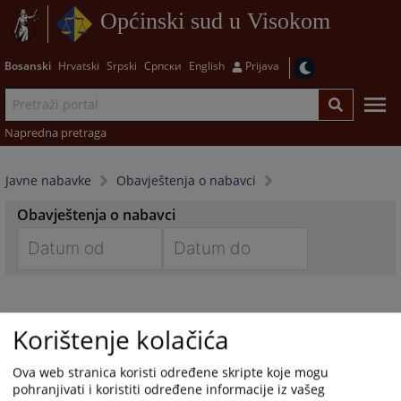
Općinski sud u Visokom
Bosanski
Hrvatski
Srpski
Српски
English
Prijava
Napredna pretraga
Javne nabavke
Obavještenja o nabavci
Obavještenja o nabavci
Navigate
Navigate
forward
forward
to
to
Korištenje kolačića
interact
interact
with
with
Ova web stranica koristi određene skripte koje mogu
the
the
pohranjivati i koristiti određene informacije iz vašeg
calendar
calendar