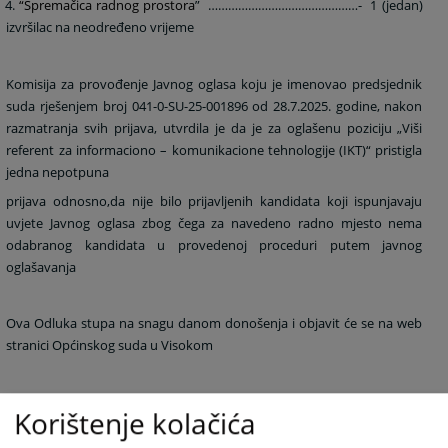
4.
“Spremačica radnog prostora
”
………………………………………-
1 (jedan)
izvršilac na neodređeno vrijeme
Komisija za provođenje Javnog oglasa koju je imenovao predsjednik
suda rješenjem broj 041-0-SU-25-001896 od 28.7.2025. godine, nakon
razmatranja svih prijava, utvrdila je da je za oglašenu poziciju „Viši
referent za informaciono – komunikacione tehnologije (IKT)“ pristigla
jedna nepotpuna
prijava odnosno,
da nije bilo prijavljenih kandidata koji ispunjavaju
uvjete Javnog oglasa zbog čega za navedeno radno mjesto nema
odabranog kandidata u provedenoj proceduri putem javnog
oglašavanja
Ova Odluka stupa na snagu danom donošenja i objavit će se na web
stranici Općinskog suda u Visokom
Korištenje kolačića
1260
PREGLEDA