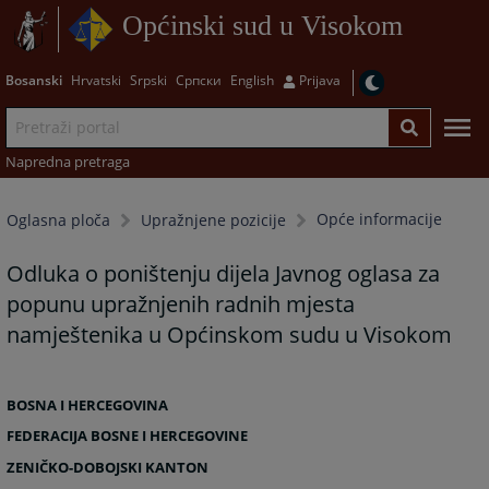
Općinski sud u Visokom
Bosanski
Hrvatski
Srpski
Српски
English
Prijava
Napredna pretraga
Opće informacije
Oglasna ploča
Upražnjene pozicije
Odluka o poništenju dijela Javnog oglasa za
popunu upražnjenih radnih mjesta
namještenika u Općinskom sudu u Visokom
BOSNA I HERCEGOVINA
FEDERACIJA BOSNE I HERCEGOVINE
ZENIČKO-DOBOJSKI KANTON