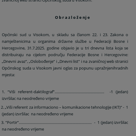
O b r a z l o ž e nj e
Općinski sud u Visokom, u skladu sa članom 22. i 23. Zakona o
namještenicima u organima državne službe u Federaciji Bosne i
Hercegovine, 31.7.2025. godine objavio je u tri dnevna lista koja se
distribuiraju na cijelom području Federacije Bosne i Hercegovine:
„Dnevni avaz“, „Oslobođenje“ i „Dnevni list“ i na zvaničnoj web stranici
Općinskog suda u Visokom javni oglas za popunu upražnjenih
radnih
mjesta:
1. “Viši referent-daktilograf”………………………………………….
-
1 (jedan)
izvršilac na neodređeno vrijeme
2. „Viši referent za informaciono – komunikacione tehnologije (IKT)“
-
1
(jedan) izvršilac
na neodređeno vrijeme
3. “Portir“………………………………………………………………
-
1 (jedan) izvršilac
na neodređeno vrijeme