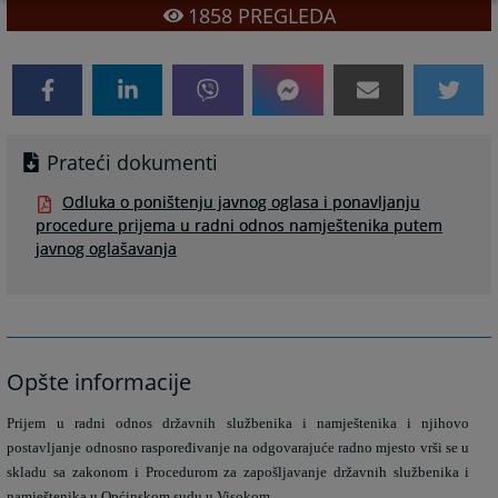
1858
PREGLEDA
Prateći dokumenti
Odluka o poništenju javnog oglasa i ponavljanju
procedure prijema u radni odnos namještenika putem
javnog oglašavanja
Opšte informacije
Prijem u radni odnos državnih službenika i namještenika i njihovo
postavljanje odnosno raspoređivanje na odgovarajuće radno mjesto vrši se u
skladu sa zakonom
i
Procedurom za zapošljavanje državnih službenika i
namještenika u Općinskom sudu u Visokom.