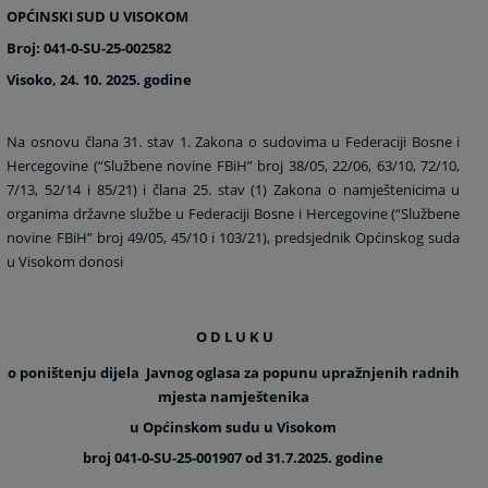
OPĆINSKI SUD U VISOKOM
Broj: 041-0-SU-25-002582
Visoko, 24. 10. 2025. godine
Na osnovu člana 31. stav 1. Zakona o sudovima u Federaciji Bosne i
Hercegovine (“Službene novine FBiH” broj 38/05, 22/06,
63/10, 72/10,
7/13, 52/14 i 85/21
)
i člana 25. stav (1) Zakona o namještenicima u
organima državne službe u Federaciji Bosne i Hercegovine (“Službene
novine FBiH” broj 49/05, 45/10 i 103/21), predsjednik Općinskog suda
u Visokom donosi
O D L U K U
o poništenju dijela
Javnog oglasa za popunu upražnjenih radnih
mjesta namještenika
u Općinskom sudu u Visokom
broj 041-0-SU-25-001907 od 31.7.2025. godine