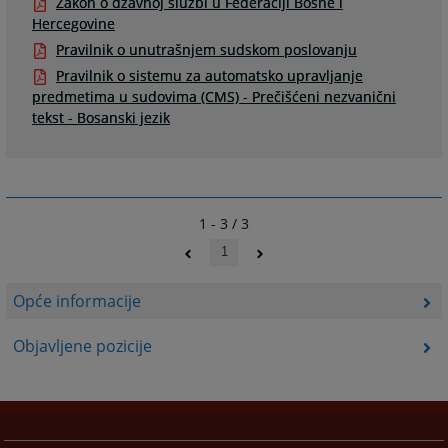
Zakon o džavnoj službi u Federaciji Bosne i
Hercegovine
Pravilnik o unutrašnjem sudskom poslovanju
Pravilnik o sistemu za automatsko upravljanje
predmetima u sudovima (CMS) - Prečišćeni nezvanični
tekst - Bosanski jezik
1 - 3 / 3
1
Opće informacije
Objavljene pozicije