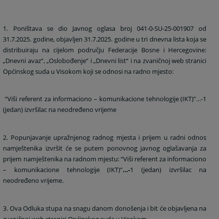
1. Poništava se dio Javnog oglasa broj 041-0-SU-25-001907 od
31.7.2025. godine, objavljen 31.7.2025. godine u tri dnevna lista koja se
distribuiraju na cijelom području Federacije Bosne i Hercegovine:
„Dnevni avaz“, „Oslobođenje“ i „Dnevni list“ i na zvaničnoj web stranici
Općinskog suda u Visokom koji se odnosi na radno mjesto:
“Viši referent za informaciono – komunikacione tehnologije (IKT)”…-1
(jedan) izvršilac na neodređeno vrijeme
2. Popunjavanje upražnjenog radnog mjesta i prijem u radni odnos
namještenika izvršit će se putem ponovnog javnog oglašavanja za
prijem namještenika na radnom mjestu: “Viši referent za informaciono
– komunikacione tehnologije (IKT)”
…-
1 (jedan) izvršilac na
neodređeno vrijeme.
3. Ova Odluka stupa na snagu danom donošenja i bit će objavljena na
zvaničnoj web stranici Općinskog suda u Visokom.