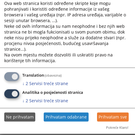
Ova web stranica koristi određene skripte koje mogu
pohranjivati i koristiti određene informacije iz vašeg
browsera i vašeg uređaja (npr. IP adresa uređaja, varijable o
sesiji unutar browsera, ...).
Neke od ovih informacija su nam neophodne i bez njih web
stranica ne bi mogla fukcionisati u svom punom obimu, dok
neke nisu prijeko neophodne a služe za dodatne stvari (npr.
Prateći dokumenti
procjenu nivoa posjećenosti, budućeg usavršavanja
stranice...).
Odluka o poništenju dijela Javnog oglasa za popunu
Na ovom mjestu možete dozvoliti ili uskratiti pravo na
upražnjenih radnih mjesta namještenika u Općinskom
korištenje tih informacija.
sudu u Visokom
Translation
(obavezna)
↓
2
Servisi treće strane
Analitika o posjećenosti stranica
Odluka o poništenju javnog oglasa i
↓
2
Servisi treće strane
ponavljanju procedure prijema u radni
odnos namještenika putem javnog
Ne prihvatam
Prihvatam odabrane
Prihvatam sve
oglašavanja
Pokreće Klaro!