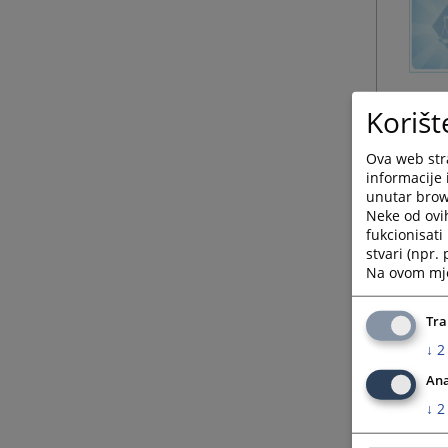
Korišt
Ova web stra
informacije 
unutar brows
Neke od ovi
fukcionisat
stvari (npr.
Na ovom mjes
Tra
↓
2
Ana
↓
2