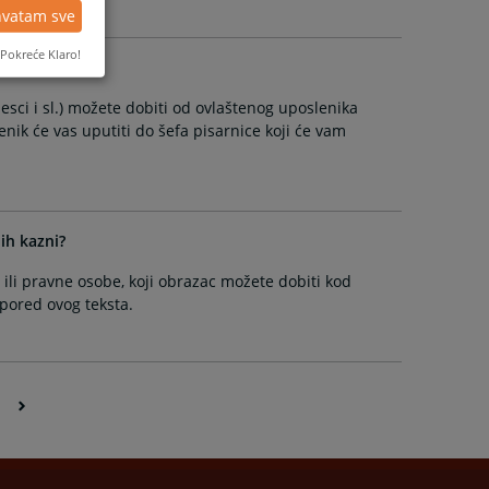
hvatam sve
Pokreće Klaro!
sci i sl.) možete dobiti od ovlaštenog uposlenika
enik će vas uputiti do šefa pisarnice koji će vam
ih kazni?
 ili pravne osobe, koji obrazac možete dobiti kod
 pored ovog teksta.