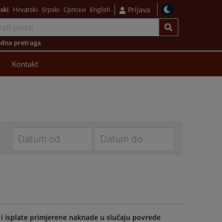
ski
Hrvatski
Srpski
Српски
English
Prijava
dna pretraga
Kontakt
Navigate
Navigate
forward
forward
to
to
interact
interact
with
with
the
the
i isplate primjerene naknade u slučaju povrede
calendar
calendar