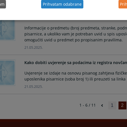
21.05.2025.
tam
Prihvatam odabrane
Pri
Kako mogu dobiti informacije o predmetu?
Informacije o predmetu (broj predmeta, stranke, podne
pisarnice, a ukoliko vam je potreban uvid u spis uposl
omogućiti uvid u predmet po propisanim pravilima.
21.05.2025.
Kako dobiti uvjerenje sa podacima iz registra novčan
Uvjerenje se izdaje na osnovu pisanog zahtjeva fizičke
uposlenika pisarnice (soba broj 1) ili preuzeti sa linka
21.05.2025.
1 - 6 / 11
1
2