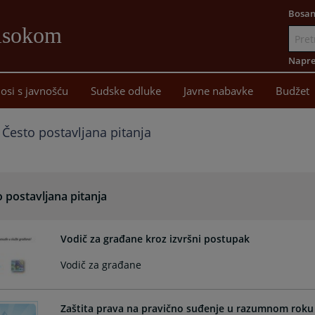
Bosan
Visokom
Idi
na
Napre
sadržaj
osi s javnošću
Sudske odluke
Javne nabavke
Budžet
Često postavljana pitanja
 postavljana pitanja
Vodič za građane kroz izvršni postupak
Vodič za građane
Zaštita prava na pravično suđenje u razumnom roku 