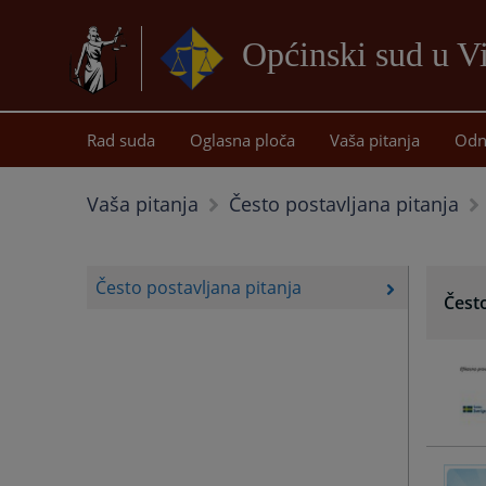
Općinski sud u 
Rad suda
Oglasna ploča
Vaša pitanja
Odn
Vaša pitanja
Često postavljana pitanja
Često postavljana pitanja
Često