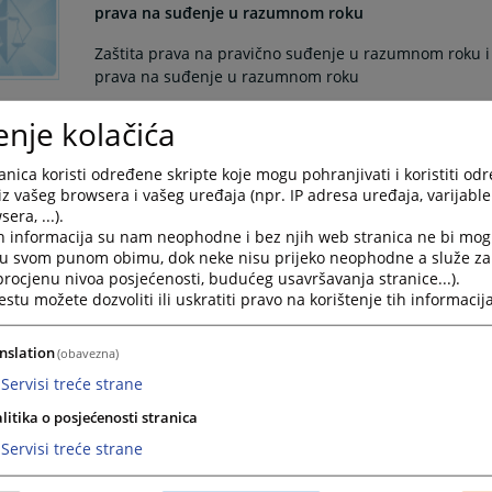
prava na suđenje u razumnom roku
Zaštita prava na pravično suđenje u razumnom roku i
prava na suđenje u razumnom roku
06.02.2026.
enje kolačića
Kako mogu doći na razgovor kod Predsjednika suda?
nica koristi određene skripte koje mogu pohranjivati i koristiti od
iz vašeg browsera i vašeg uređaja (npr. IP adresa uređaja, varijable 
Radi zakazivanja termina za razgovor sa predsjedniko
era, ...).
navođenje razloga zbog kojih vam je potreban prijem
h informacija su nam neophodne i bez njih web stranica ne bi mog
i u svom punom obimu, dok neke nisu prijeko neophodne a služe z
21.05.2025.
 procjenu nivoa posjećenosti, budućeg usavršavanja stranice...).
tu možete dozvoliti ili uskratiti pravo na korištenje tih informacija
Ovjere i nadovjere isprava
nslation
(obavezna)
Ovjere isprava iz nadležnosti Općinskog suda u Visoko
naplatu sudske takse za pojedine vrste isprava utvr
Servisi treće strane
Zeničko-dobojskog kantona“, broj 1/16-prečišćen tekst
litika o posjećenosti stranica
Servisi treće strane
Ovjera isprava vrši se u pisarnici Općinskog suda u Vi
zgrade suda).