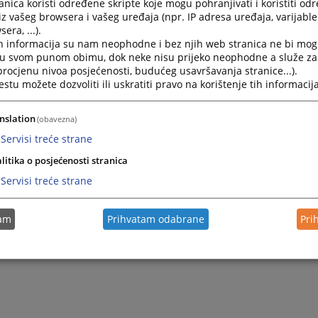
nica koristi određene skripte koje mogu pohranjivati i koristiti od
i sud u Visokom je od 22.5.2006. godine smješten u dijelu
iz vašeg browsera i vašeg uređaja (npr. IP adresa uređaja, varijable 
og objekta „Vizija“ u Visokom, u ulici Alije Izetbegovića broj 
era, ...).
h informacija su nam neophodne i bez njih web stranica ne bi mog
stva obezbijedila Vlada Zeničko-dobojskog kantona.
i u svom punom obimu, dok neke nisu prijeko neophodne a služe z
 procjenu nivoa posjećenosti, budućeg usavršavanja stranice...).
tu možete dozvoliti ili uskratiti pravo na korištenje tih informacija
nslation
(obavezna)
Servisi treće strane
litika o posjećenosti stranica
Servisi treće strane
tam
Prihvatam odabrane
Pri