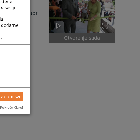
ređene
 stambeno-
o sesiji
1, za koji prostor
la
a dodatne
.
Otvorenje suda
hvatam sve
Pokreće Klaro!