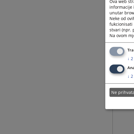
Ova web stra
Općinsk
informacije 
poslovn
unutar brows
Neke od ovi
je sred
fukcionisat
stvari (npr.
Na ovom mjes
Tra
↓
2
Ana
↓
2
Ne prihva