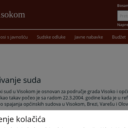
Bosan
Visokom
Idi
na
Napre
sadržaj
osi s javnošću
Sudske odluke
Javne nabavke
Budžet
ivanje suda
i sud u Visokom je osnovan za područje grada Visoko i opći
 kao takav počeo je sa radom 22.3.2004. godine kada je u r
o spajanja općinskih sudova u Visokom, Brezi, Varešu i Olov
vu ovog suda je i Odjeljenje izvan sjedišta suda u Olovu.
enje kolačića
i sud u Visokom vrši sudsku vlast za navedana područja u o
nosti utvrđene zakonom.