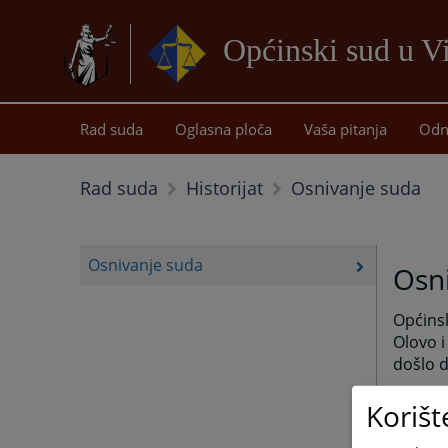
Općinski sud u 
Rad suda
Oglasna ploča
Vaša pitanja
Odn
Osnivanje suda
Rad suda
Historijat
Osnivanje suda
Osn
Općinsk
Olovo i
došlo d
U sasta
Korišt
Općinsk
nadlež