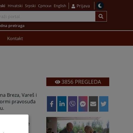
ski
Hrvatski
Srpski
Српски
English
Prijava
dna pretraga
Kontakt
3856
PREGLEDA
na Breza, Vareš i
eformi pravosuđa
u.
kviru stvarne