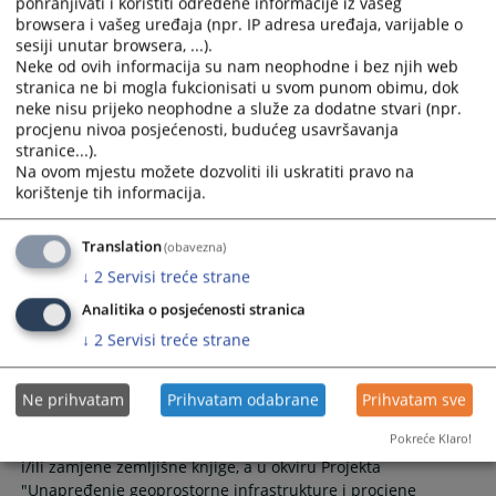
pohranjivati i koristiti određene informacije iz vašeg
Općinskom sudu u Visokom, na stručno osposobljavanje bez
browsera i vašeg uređaja (npr. IP adresa uređaja, varijable o
zasnivanja radnog odnosa
sesiji unutar browsera, ...).
23.06.2026.
Neke od ovih informacija su nam neophodne i bez njih web
stranica ne bi mogla fukcionisati u svom punom obimu, dok
neke nisu prijeko neophodne a služe za dodatne stvari (npr.
procjenu nivoa posjećenosti, budućeg usavršavanja
IN MEMORIAM, Milorad Kojić
stranice...).
Na ovom mjestu možete dozvoliti ili uskratiti pravo na
korištenje tih informacija.
IN MEMORIAM, Milorad Kojić
22.06.2026.
Translation
(obavezna)
↓
2
Servisi treće strane
Javni poziv za izražavanje interesa za
Analitika o posjećenosti stranica
odabir novih privremenih
zemljišnoknjižnih asistenata
↓
2
Servisi treće strane
U prilogu ove vijesti se nalazi Javni poziv Federalne uprave
za geodetske i imovinsko-pravne poslove za izražavanje
Ne prihvatam
Prihvatam odabrane
Prihvatam sve
interesa za odabir novih privremenih zemljišnoknjižnih
Pokreće Klaro!
asistenata koji će raditi na poslovima sistematske uspostave
i/ili zamjene zemljišne knjige, a u okviru Projekta
"Unapređenje geoprostorne infrastrukture i procjene