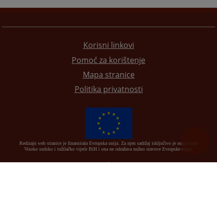
Korisni linkovi
Pomoć za korištenje
Mapa stranice
Politika privatnosti
Redizajn web stranice je finansirala Evropska unija. Za njen sadržaj isključivo je odgovorno
Visoko sudsko i tužilačko vijeće BiH i ona ne odražava nužno stavove Evropske unije.
© 2021
Visoko sudsko i tužilačko vijeće