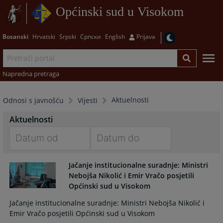
Općinski sud u Visokom
Bosanski
Hrvatski
Srpski
Српски
English
Prijava
Napredna pretraga
Aktuelnosti
Odnosi s javnošću
Vijesti
Aktuelnosti
Navigate
Navigate
Jačanje institucionalne suradnje: Ministri
forward
forward
Nebojša Nikolić i Emir Vračo posjetili
to
to
Općinski sud u Visokom
interact
interact
with
with
Jačanje institucionalne suradnje: Ministri Nebojša Nikolić i
the
the
Emir Vračo posjetili Općinski sud u Visokom
calendar
calendar