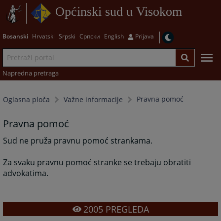
Općinski sud u Visokom
Bosanski
Hrvatski
Srpski
Српски
English
Prijava
Napredna pretraga
Pravna pomoć
Oglasna ploča
Važne informacije
Pravna pomoć
Sud ne pruža pravnu pomoć strankama.
Za svaku pravnu pomoć stranke se trebaju obratiti
advokatima.
2005
PREGLEDA