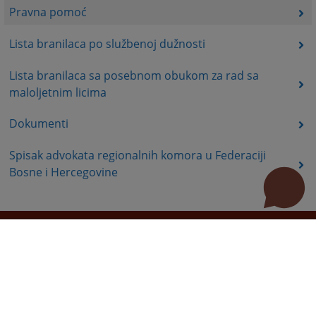
Pravna pomoć
Lista branilaca po službenoj dužnosti
Lista branilaca sa posebnom obukom za rad sa
maloljetnim licima
Dokumenti
Spisak advokata regionalnih komora u Federaciji
Bosne i Hercegovine
Korisni linkovi
Pomoć za korištenje
Mapa stranice