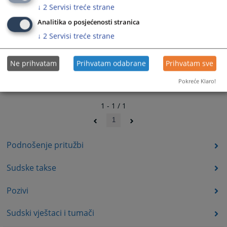
↓
2
Servisi treće strane
Analitika o posjećenosti stranica
↓
2
Servisi treće strane
Ne prihvatam
Prihvatam odabrane
Prihvatam sve
Pokreće Klaro!
1 - 1 / 1
1
Podnošenje pritužbi
Sudske takse
Pozivi
Sudski vještaci i tumači