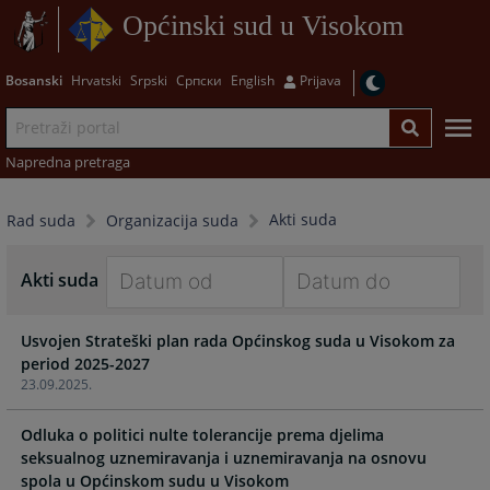
Općinski sud u Visokom
Bosanski
Hrvatski
Srpski
Српски
English
Prijava
Napredna pretraga
Akti suda
Rad suda
Organizacija suda
Akti suda
Navigate
Navigate
Usvojen Strateški plan rada Općinskog suda u Visokom za
forward
forward
period 2025-2027
to
to
23.09.2025.
interact
interact
with
with
Odluka o politici nulte tolerancije prema djelima
the
the
seksualnog uznemiravanja i uznemiravanja na osnovu
calendar
calendar
spola u Općinskom sudu u Visokom
and
and