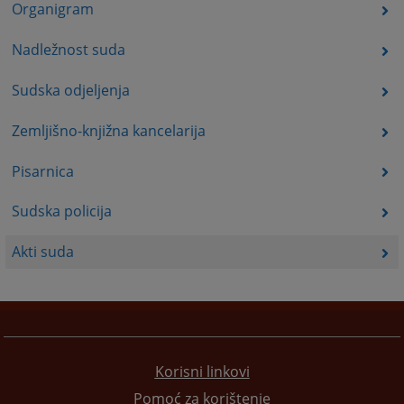
Organigram
Nadležnost suda
Sudska odjeljenja
Zemljišno-knjižna kancelarija
Pisarnica
Sudska policija
Akti suda
Korisni linkovi
Pomoć za korištenje