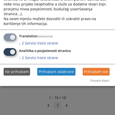
Procedura za zapošljavanje državnih službenika i
neke nisu prijeko neophodne a služe za dodatne stvari (npr.
namještenika u Općinskom sudu u Visokom
procjenu nivoa posjećenosti, budućeg usavršavanja
15.03.2019.
stranice...).
Na ovom mjestu možete dozvoliti ili uskratiti pravo na
Odluka o izradi plana integriteta
korištenje tih informacija.
15.09.2016.
Translation
(obavezna)
Pravilnik o orijentacionim mjerilima za rad sudija i stručnih
↓
2
Servisi treće strane
saradnika u sudovima u Bosni i Hercegovini
17.05.2016.
Analitika o posjećenosti stranica
↓
2
Servisi treće strane
Ne prihvatam
Prihvatam odabrane
Prihvatam sve
Pokreće Klaro!
1 - 10 / 10
1