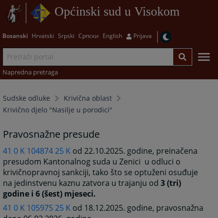
Općinski sud u Visokom
Bosanski
Hrvatski
Srpski
Српски
English
Prijava
Napredna pretraga
Sudske odluke
Krivična oblast
Krivično djelo "Nasilje u porodici"
Pravosnažne presude
41 0 K 104874 25 K
od 22.10.2025. godine, preinačena
presudom Kantonalnog suda u Zenici u odluci o
krivičnopravnoj sankciji, tako što se optuženi osuđuje
na jedinstvenu kaznu zatvora u trajanju od
3 (tri)
godine i 6 (šest) mjeseci.
41 0 K 105975 25 K
od 18.12.2025. godine, pravosnažna