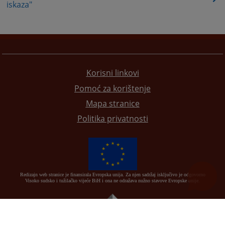
iskaza"
Korisni linkovi
Pomoć za korištenje
Mapa stranice
Politika privatnosti
Redizajn web stranice je finansirala Evropska unija. Za njen sadržaj isključivo je odgovorno
Visoko sudsko i tužilačko vijeće BiH i ona ne odražava nužno stavove Evropske unije.