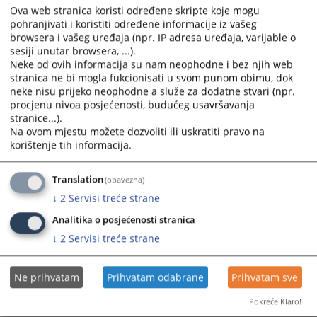
dana 16.03.2026. godine
Ova web stranica koristi određene skripte koje mogu
41 0 K 108914 26 K
od 23.02.2026. godine, pravosnažna
pohranjivati i koristiti određene informacije iz vašeg
browsera i vašeg uređaja (npr. IP adresa uređaja, varijable o
dana 19.03.2026. godine
sesiji unutar browsera, ...).
41 0 K 108611 26 K
od 25.03.2026. godine, pravosnažna
Neke od ovih informacija su nam neophodne i bez njih web
dana 29.04.2026. godine
stranica ne bi mogla fukcionisati u svom punom obimu, dok
neke nisu prijeko neophodne a služe za dodatne stvari (npr.
41 0 K 108192 26 K
od 24.03.2026. godine, pravosnažna
procjenu nivoa posjećenosti, budućeg usavršavanja
dana 04.05.2026. godine
stranice...).
41 0 K 108514 26 K
od 21.04.2026. godine, pravosnažna
Na ovom mjestu možete dozvoliti ili uskratiti pravo na
korištenje tih informacija.
dana 18.05.2026. godine
Translation
(obavezna)
838
PREGLEDA
↓
2
Servisi treće strane
Analitika o posjećenosti stranica
↓
2
Servisi treće strane
Ne prihvatam
Prihvatam odabrane
Prihvatam sve
Pokreće Klaro!