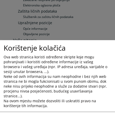
Elektronska oglasna ploča
Zaštita ličnih podataka
Službenik za zaštitu ličnih podataka
Upražnjene pozicije
Opće informacije
Objavljene pozicije
Vaša pitanja
Korištenje kolačića
Često postavljana pitanja
Često postavljana pitanja
Ova web stranica koristi određene skripte koje mogu
Specifična pitanja
pohranjivati i koristiti određene informacije iz vašeg
Zemljišno-knjižni izvadak
browsera i vašeg uređaja (npr. IP adresa uređaja, varijable o
Odnosi s javnošću
sesiji unutar browsera, ...).
Neke od ovih informacija su nam neophodne i bez njih web
Vijesti
stranica ne bi mogla fukcionisati u svom punom obimu, dok
Aktuelnosti
neke nisu prijeko neophodne a služe za dodatne stvari (npr.
Saopćenja za javnost
procjenu nivoa posjećenosti, budućeg usavršavanja
Zakon i ostali dokumenti i informacije vezane za slobodu
stranice...).
pristupa informacijama
Na ovom mjestu možete dozvoliti ili uskratiti pravo na
Publikacije
korištenje tih informacija.
Promotivni materijali