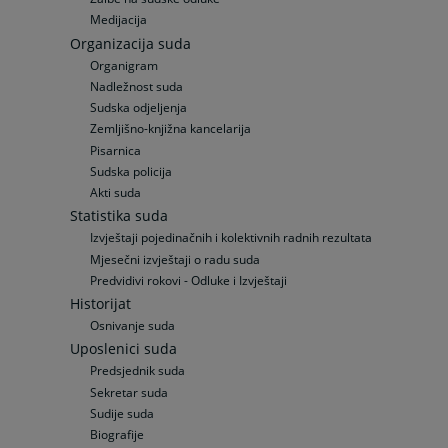
Medijacija
Organizacija suda
Organigram
Nadležnost suda
Sudska odjeljenja
Zemljišno-knjižna kancelarija
Pisarnica
Sudska policija
Akti suda
Statistika suda
Izvještaji pojedinačnih i kolektivnih radnih rezultata
Mjesečni izvještaji o radu suda
Predvidivi rokovi - Odluke i Izvještaji
Historijat
Osnivanje suda
Uposlenici suda
Predsjednik suda
Sekretar suda
Sudije suda
Biografije