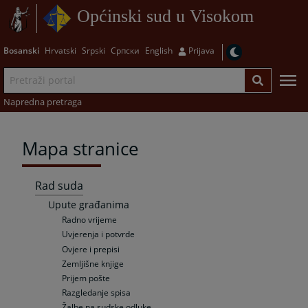
Općinski sud u Visokom
Bosanski
Hrvatski
Srpski
Српски
English
Prijava
Napredna pretraga
Mapa stranice
Rad suda
Upute građanima
Radno vrijeme
Uvjerenja i potvrde
Ovjere i prepisi
Zemljišne knjige
Prijem pošte
Razgledanje spisa
Žalbe na sudske odluke