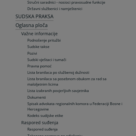
Stručni saradnici - nosioci pravosudne funkcije
Državni službenici i namještenici
SUDSKA PRAKSA
Oglasna ploča
Važne informacije
Podnošenje pritužbi
Sudske takse
Pozivi
Sudski vještaci i tumači
Pravna pomoć
Lista branilaca po službenoj dužnosti
Lista branilaca sa posebnom obukom za rad sa
maloljetnim licima
Lista izabranih povjerljivih savjetnika
Dokumenti
Spisak advokata regionalnih komora u Federaciji Bosne i
Hercegovine
Kodeks sudijske etike
Raspored suđenja
Raspored suđenja
Zakazane rasprave po odjeljenju