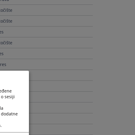
očište
očište
es
očište
es
res
res
prava
ređene
o sesiji
res
res
la
a dodatne
prava
.
prava