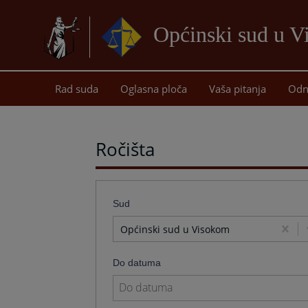
Općinski sud u 
Rad suda
Oglasna ploča
Vaša pitanja
Odn
Ročišta
Sud
Općinski sud u Visokom
Do datuma
Navigate