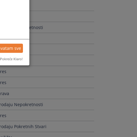
Prodaju Nepokretnosti
res
hvatam sve
prava
Pokreće Klaro!
res
res
res
prava
Prodaju Nepokretnosti
res
rodaju Pokretnih Stvari