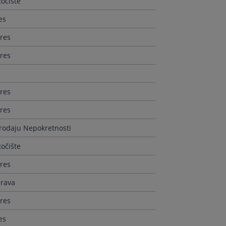
očište
es
res
res
res
res
Prodaju Nepokretnosti
očište
res
prava
res
es