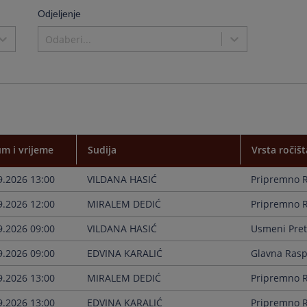
the
Odjeljenje
calenda
and
Odaberi...
select
a
date.
Press
the
questio
mark
key
to
m i vrijeme
Sudija
Vrsta ročišt
get
the
9.2026 13:00
VILDANA HASIĆ
Pripremno R
keyboar
shortcu
9.2026 12:00
MIRALEM DEDIĆ
Pripremno R
for
changin
9.2026 09:00
VILDANA HASIĆ
Usmeni Pret
dates.
9.2026 09:00
EDVINA KARALIĆ
Glavna Ras
9.2026 13:00
MIRALEM DEDIĆ
Pripremno R
9.2026 13:00
EDVINA KARALIĆ
Pripremno R