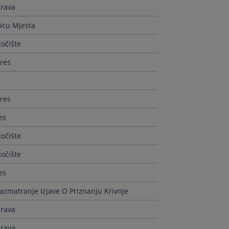
prava
Licu Mjesta
očište
res
res
es
očište
očište
es
azmatranje Izjave O Priznanju Krivnje
prava
prava