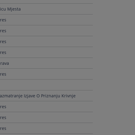
Licu Mjesta
res
res
res
res
prava
res
azmatranje Izjave O Priznanju Krivnje
res
res
res