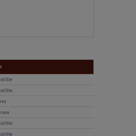
r
n
a
očište
d
ts
očište
g
res
prava
očište
očište