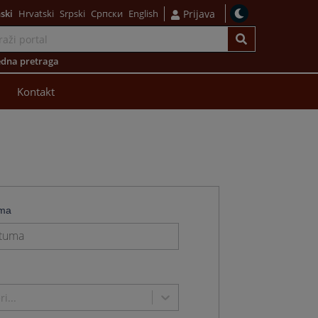
ski
Hrvatski
Srpski
Српски
English
Prijava
dna pretraga
Kontakt
uma
e
i...