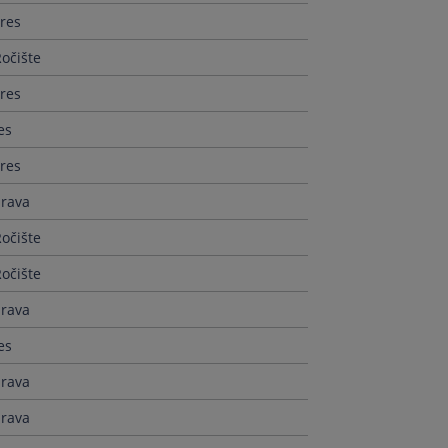
res
očište
res
es
res
prava
očište
očište
prava
es
prava
prava