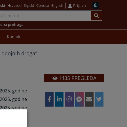
ski
Hrvatski
Srpski
Српски
English
Prijava
dna pretraga
Kontakt
t opojnih droga"
1435
PREGLEDA
.2025. godine
.2025. godine
.2025. godine
.2025. godine
.2025. godine