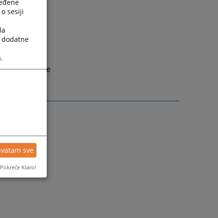
ređene
.2025. godine
o sesiji
.2026. godine
la
a dodatne
.2026. godine
.2026. godine
.
3.2026. godine
hvatam sve
Pokreće Klaro!