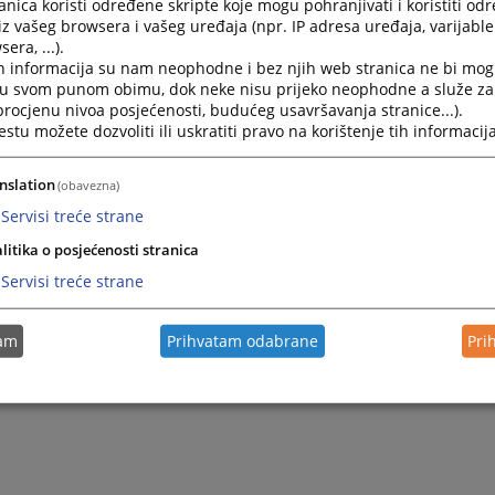
nica koristi određene skripte koje mogu pohranjivati i koristiti od
093014 25 K
od 27.11.2025. godine, pravosnažna dana 27.12
iz vašeg browsera i vašeg uređaja (npr. IP adresa uređaja, varijable 
era, ...).
105319 25 K
od 17.12.2025. godine, pravosnažna dana 08.04
h informacija su nam neophodne i bez njih web stranica ne bi mog
i u svom punom obimu, dok neke nisu prijeko neophodne a služe z
 108001 25 K
od 17.02.2026. godine, pravosnažna dana 10.03
 procjenu nivoa posjećenosti, budućeg usavršavanja stranice...).
107865 25 K
od 17.02.2026. godine, pravosnažna dana 11.03
tu možete dozvoliti ili uskratiti pravo na korištenje tih informacija
 106141 25 K
od 16.02.2026. godine, pravosnažna dana 09.0
nslation
(obavezna)
Servisi treće strane
litika o posjećenosti stranica
Servisi treće strane
tam
Prihvatam odabrane
Pri