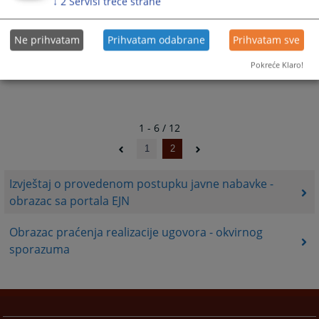
↓
2
Servisi treće strane
Ne prihvatam
Prihvatam odabrane
Prihvatam sve
Pokreće Klaro!
1 - 6 / 12
1
2
Izvještaj o provedenom postupku javne nabavke -
obrazac sa portala EJN
Obrazac praćenja realizacije ugovora - okvirnog
sporazuma