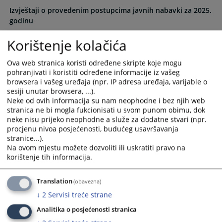
with
with
Izvještaji o provedenim postupcima javnih nabavki za 2025.
the
the
godinu
calendar
calendar
Korištenje kolačića
and
and
Izvještaji o provedenim postupcima javnih nabavki za 2024.
select
select
godinu
Ova web stranica koristi određene skripte koje mogu
a
a
pohranjivati i koristiti određene informacije iz vašeg
date.
date.
Izvještaji o provedenim postupcima javnih nabavki za 2023.
browsera i vašeg uređaja (npr. IP adresa uređaja, varijable o
Press
Press
godinu
sesiji unutar browsera, ...).
the
the
30.01.2023.
Neke od ovih informacija su nam neophodne i bez njih web
question
question
stranica ne bi mogla fukcionisati u svom punom obimu, dok
mark
mark
neke nisu prijeko neophodne a služe za dodatne stvari (npr.
Izvještaji o provedenim postupcima javnih nabavki za 2022.
procjenu nivoa posjećenosti, budućeg usavršavanja
key
key
godinu
stranice...).
to
to
15.11.2022.
Na ovom mjestu možete dozvoliti ili uskratiti pravo na
get
get
korištenje tih informacija.
the
the
Izvještaji o provedenim postupcima javnih nabavki za 2021.
keyboard
keyboard
godinu
Translation
(obavezna)
shortcuts
shortcuts
01.12.2021.
↓
2
Servisi treće strane
for
for
changing
changing
Analitika o posjećenosti stranica
dates.
dates.