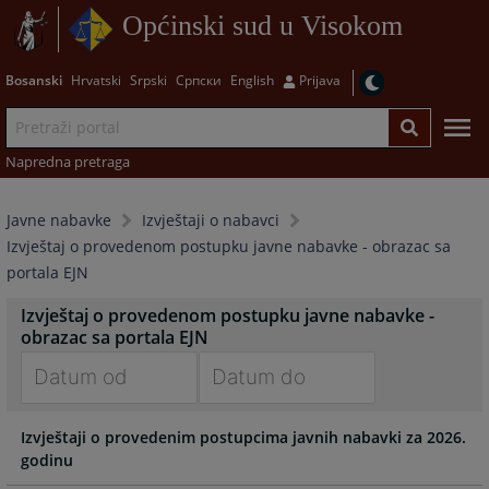
Općinski sud u Visokom
Bosanski
Hrvatski
Srpski
Српски
English
Prijava
Napredna pretraga
Javne nabavke
Izvještaji o nabavci
Izvještaj o provedenom postupku javne nabavke - obrazac sa
portala EJN
Izvještaj o provedenom postupku javne nabavke -
obrazac sa portala EJN
Navigate
Navigate
Izvještaji o provedenim postupcima javnih nabavki za 2026.
forward
forward
godinu
to
to
interact
interact