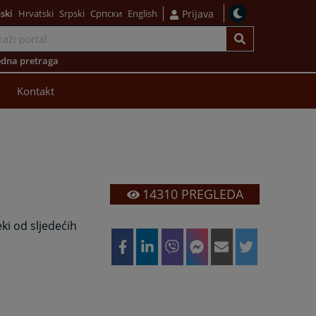
ski
Hrvatski
Srpski
Српски
English
Prijava
dna pretraga
Kontakt
14310
PREGLEDA
ki od sljedećih