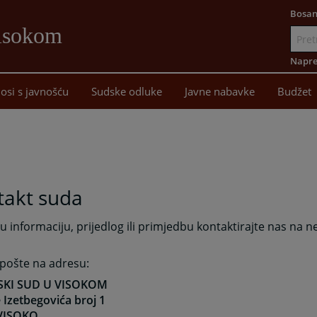
Bosan
Visokom
Idi
na
Napre
sadržaj
osi s javnošću
Sudske odluke
Javne nabavke
Budžet
takt suda
u informaciju, prijedlog ili primjedbu kontaktirajte nas na ne
pošte na adresu:
SKI SUD U VISOKOM
je Izetbegovića broj 1
VISOKO