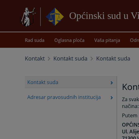
Općinski sud u 
Rad suda
Oglasna ploča
Vaša pitanja
Odn
Kontakt suda
Kontakt
Kontakt suda
Kontakt suda
Kon
Adresar pravosudnih institucija
Za svak
načina:
Putem 
OPĆIN
Ul. Ali
71300 