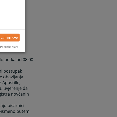
hvatam sve
Pokreće Klaro!
do petka od 08:00
čni postupak
e obavljanja
 Apostille,
a, uvjerenje da
egistra novčanih
aju pisarnici
e pismeno putem