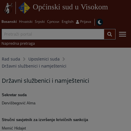
Općinski sud u Visokom
Bosanski
Hrvatski
Srpski
Српски
English
Prijava
Napredna pretraga
Rad suda
Uposlenici suda
Državni službenici i namještenici
Državni službenici i namještenici
Sekretar suda
Dervišbegović Alma
Stručni savjetnik za izvršenje krivičnih sankcija
Memić Hidajet