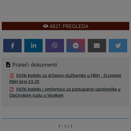
4821
PREGLEDA
Prateći dokumenti
Etički kodeks za državne službenike u FBiH - Sl.novine
FBiH broj 63-20
Etički kodeks i smijernice za postupanje uposlenika u
Općinskom sudu u Visokom
1 - 1 / 1