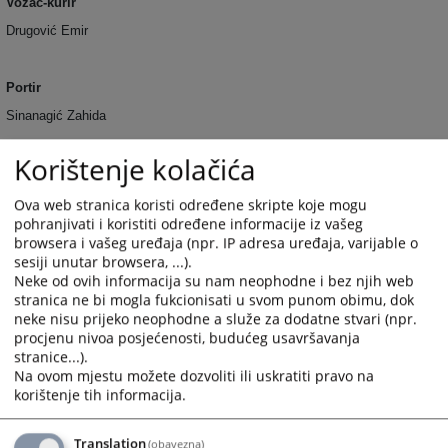
Vozač-kurir
Drugović Emir
Portir
Sinanagić Zahida
Korištenje kolačića
Spremačice radnog prostora
Selimović Selvedina
Ova web stranica koristi određene skripte koje mogu
pohranjivati i koristiti određene informacije iz vašeg
Uzejrović Zubejda
browsera i vašeg uređaja (npr. IP adresa uređaja, varijable o
sesiji unutar browsera, ...).
Neke od ovih informacija su nam neophodne i bez njih web
Odjeljenje za zemljišnoknjižne poslove
stranica ne bi mogla fukcionisati u svom punom obimu, dok
neke nisu prijeko neophodne a služe za dodatne stvari (npr.
procjenu nivoa posjećenosti, budućeg usavršavanja
Šef zemljišnoknjižnog odjeljenja
stranice...).
Tozo Nedžada
Na ovom mjestu možete dozvoliti ili uskratiti pravo na
korištenje tih informacija.
Viši stručni saradnik-Zemljišnoknjižni referent
Translation
(obavezna)