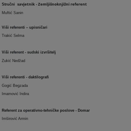
savjetnik
- Zemljišnoknjižni referent
Stručni
Muftić Sanin
Viši referenti – upisničari
Trakić Selma
Viši referent - sudski izvršitelj
Zukić Nedžad
Viši referenti - daktilografi
Gogić Begzada
Imamović Indira
Referent za operativno-tehničke poslove - Domar
Imširović Armin