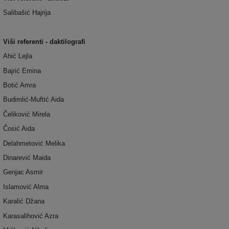
Salibašić Hajrija
Viši referenti - daktilografi
Ahić Lejla
Bajrić Emina
Botić Amra
Budimlić-Muftić Aida
Čeliković Mirela
Čosić Aida
Delahmetović Melika
Dinarević Maida
Genjac Asmir
Islamović Alma
Karalić Džana
Karasalihović Azra