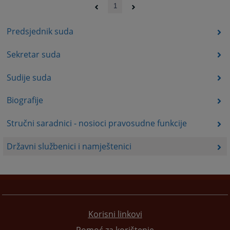
1
Predsjednik suda
Sekretar suda
Sudije suda
Biografije
Stručni saradnici - nosioci pravosudne funkcije
Državni službenici i namještenici
Korisni linkovi
Pomoć za korištenje