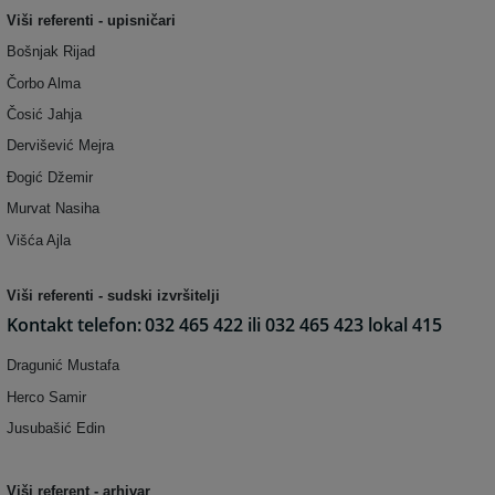
Viši referenti - upisničari
Bošnjak Rijad
Čorbo Alma
Čosić Jahja
Dervišević Mejra
Đogić Džemir
Murvat Nasiha
Višća Ajla
Viši referenti - sudski izvršitelji
Kontakt telefon:
032 465 422 ili 032 465 423 lokal 415
Dragunić Mustafa
Herco Samir
Jusubašić Edin
Viši referent - arhivar