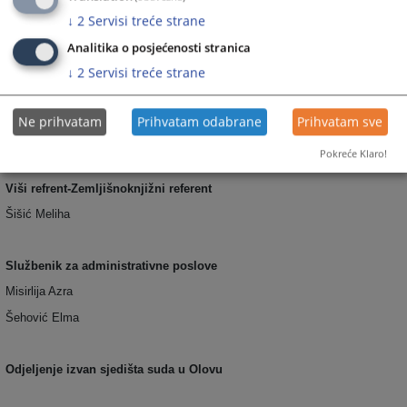
Buljušmić Nerma
↓
2
Servisi treće strane
Efendira Lejla
Analitika o posjećenosti stranica
↓
2
Servisi treće strane
Stručni saradnik-Zemljišnoknjižni referent
Ahmetaš Adi
Ne prihvatam
Prihvatam odabrane
Prihvatam sve
Bašić Armin
Pokreće Klaro!
Viši refrent-Zemljišnoknjižni referent
Šišić Meliha
Službenik za administrativne poslove
Misirlija Azra
Šehović Elma
Odjeljenje izvan sjedišta suda u Olovu